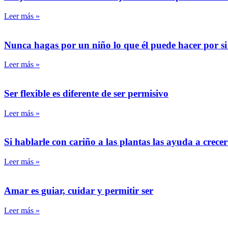
Leer más »
Nunca hagas por un niño lo que él puede hacer por s
Leer más »
Ser flexible es diferente de ser permisivo
Leer más »
Si hablarle con cariño a las plantas las ayuda a crec
Leer más »
Amar es guiar, cuidar y permitir ser
Leer más »