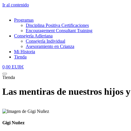
Ir al contenido
Programas
Disciplina Positiva Certificaciones
Encouragement Consultant Training
Consejería Adleriana
Consejería Individual
Asesoramiento en Crianza
Mi Historia
Tienda
0,00
EUR€
Tienda
Las mentiras de nuestros hijos y
Gigi Nuñez