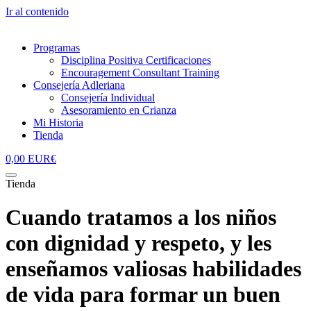
Ir al contenido
Programas
Disciplina Positiva Certificaciones
Encouragement Consultant Training
Consejería Adleriana
Consejería Individual
Asesoramiento en Crianza
Mi Historia
Tienda
0,00
EUR€
Tienda
Cuando tratamos a los niños
con dignidad y respeto, y les
enseñamos valiosas habilidades
de vida para formar un buen