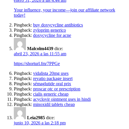
enero 31, 2026 a las 4:44 am
Your influence, your income—join our affiliate network
today!
Pingback:
buy doxycycline antibiotics
Pingback:
zyloprim generico
Pingback:
doxycycline for acne
Malcolm4439
dice:
abril 23, 2026 a las 11:55 am
https://shorturl.fm/7PPGe
Pingback:
vidalista 20mg uses
Pingback:
revatio package insert
Pingback:
sémaglutide oral prix
Pingback:
proscar otc or prescription
Pingback:
cialis generic cheap
Pingback:
acyclovir ointment uses in hindi
Pingback:
minoxidil tablets cheap
Leia2985
dice:
junio 10, 2026 a las 2:18 pm