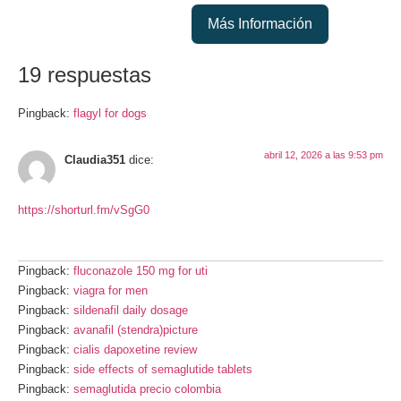
Más Información
19 respuestas
Pingback:
flagyl for dogs
abril 12, 2026 a las 9:53 pm
Claudia351
dice:
https://shorturl.fm/vSgG0
Pingback:
fluconazole 150 mg for uti
Pingback:
viagra for men
Pingback:
sildenafil daily dosage
Pingback:
avanafil (stendra)picture
Pingback:
cialis dapoxetine review
Pingback:
side effects of semaglutide tablets
Pingback:
semaglutida precio colombia